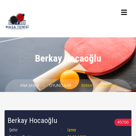
Berkay Hocaoğlu
ANA SAYFA
OYUNCULAR
BERKAY HOCAOĞLU
Berkay Hocaoğlu
#5700
Şehir
İzmir