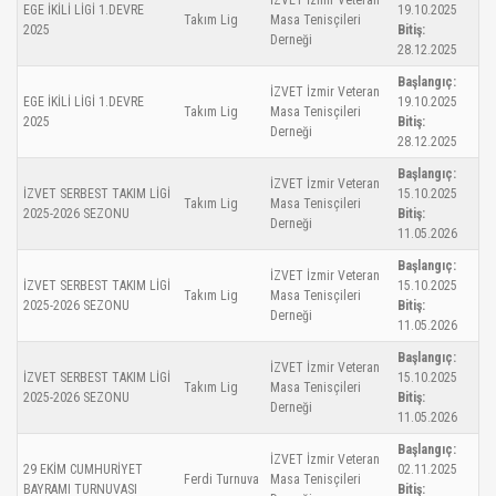
İZVET İzmir Veteran
EGE İKİLİ LİGİ 1.DEVRE
19.10.2025
Takım Lig
Masa Tenisçileri
2025
Bitiş:
Derneği
28.12.2025
Başlangıç:
İZVET İzmir Veteran
EGE İKİLİ LİGİ 1.DEVRE
19.10.2025
Takım Lig
Masa Tenisçileri
2025
Bitiş:
Derneği
28.12.2025
Başlangıç:
İZVET İzmir Veteran
İZVET SERBEST TAKIM LİGİ
15.10.2025
Takım Lig
Masa Tenisçileri
2025-2026 SEZONU
Bitiş:
Derneği
11.05.2026
Başlangıç:
İZVET İzmir Veteran
İZVET SERBEST TAKIM LİGİ
15.10.2025
Takım Lig
Masa Tenisçileri
2025-2026 SEZONU
Bitiş:
Derneği
11.05.2026
Başlangıç:
İZVET İzmir Veteran
İZVET SERBEST TAKIM LİGİ
15.10.2025
Takım Lig
Masa Tenisçileri
2025-2026 SEZONU
Bitiş:
Derneği
11.05.2026
Başlangıç:
İZVET İzmir Veteran
29 EKİM CUMHURİYET
02.11.2025
Ferdi Turnuva
Masa Tenisçileri
BAYRAMI TURNUVASI
Bitiş: