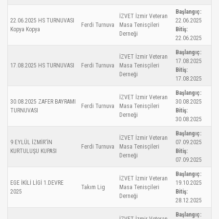
Başlangıç:
İZVET İzmir Veteran
22.06.2025 HS TURNUVASI
22.06.2025
Ferdi Turnuva
Masa Tenisçileri
Kopya Kopya
Bitiş:
Derneği
22.06.2025
Başlangıç:
İZVET İzmir Veteran
17.08.2025
17.08.2025 HS TURNUVASI
Ferdi Turnuva
Masa Tenisçileri
Bitiş:
Derneği
17.08.2025
Başlangıç:
İZVET İzmir Veteran
30.08.2025 ZAFER BAYRAMI
30.08.2025
Ferdi Turnuva
Masa Tenisçileri
TURNUVASI
Bitiş:
Derneği
30.08.2025
Başlangıç:
İZVET İzmir Veteran
9 EYLÜL İZMİR'İN
07.09.2025
Ferdi Turnuva
Masa Tenisçileri
KURTULUŞU KUPASI
Bitiş:
Derneği
07.09.2025
Başlangıç:
İZVET İzmir Veteran
EGE İKİLİ LİGİ 1.DEVRE
19.10.2025
Takım Lig
Masa Tenisçileri
2025
Bitiş:
Derneği
28.12.2025
Başlangıç: