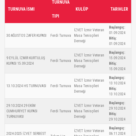
TURNUVA
TURNUVA İSMI
KULÜP
TARIHLER
TIPI
Başlangıç:
İZVET İzmir Veteran
01.09.2024
30 AĞUSTOS ZAFER KUPASI
Ferdi Turnuva
Masa Tenisçileri
Bitiş:
Derneği
01.09.2024
Başlangıç:
İZVET İzmir Veteran
9 EYLÜL İZMİR KURTULUŞ
15.09.2024
Ferdi Turnuva
Masa Tenisçileri
KUPASI 15.09.2024
Bitiş:
Derneği
15.09.2024
Başlangıç:
İZVET İzmir Veteran
13.10.2024
13.10.2024 HS TURNUVASI
Ferdi Turnuva
Masa Tenisçileri
Bitiş:
Derneği
13.10.2024
Başlangıç:
29.10.2024 29 EKİM
İZVET İzmir Veteran
29.10.2024
CUMHURİYET KUPASI
Ferdi Turnuva
Masa Tenisçileri
Bitiş:
TURNUVASI
Derneği
29.10.2024
Başlangıç:
İZVET İzmir Veteran
2024-2025 İZVET SERBEST
06.11.2024