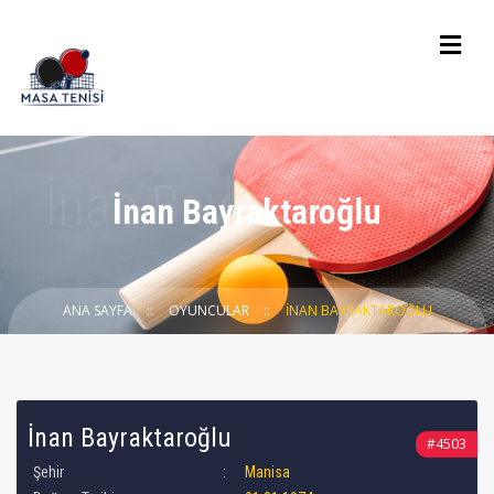
İnan Bayraktaroğlu
ANA SAYFA
OYUNCULAR
İNAN BAYRAKTAROĞLU
İnan Bayraktaroğlu
#4503
Şehir
Manisa