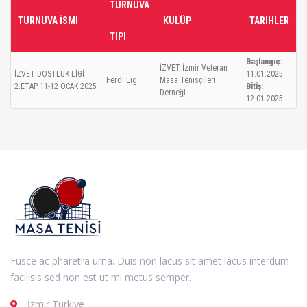
TURNUVA
TURNUVA İSMI
KULÜP
TARIHLER
TIPI
Başlangıç:
İZVET İzmir Veteran
İZVET DOSTLUK LİGİ
11.01.2025
Ferdi Lig
Masa Tenisçileri
2.ETAP 11-12 OCAK 2025
Bitiş:
Derneği
12.01.2025
Fusce ac pharetra urna. Duis non lacus sit amet lacus interdum
facilisis sed non est ut mi metus semper.
İzmir Türkiye