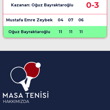
0-3
Kazanan: Oğuz Bayraktaroğlu
Mustafa Emre Zeybek
04
07
06
Oğuz Bayraktaroğlu
11
11
11
HAKKIMIZDA