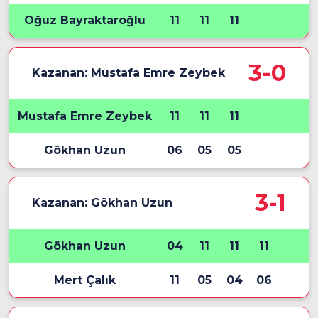
Oğuz Bayraktaroğlu
11
11
11
3-0
Kazanan: Mustafa Emre Zeybek
Mustafa Emre Zeybek
11
11
11
Gökhan Uzun
06
05
05
3-1
Kazanan: Gökhan Uzun
Gökhan Uzun
04
11
11
11
Mert Çalık
11
05
04
06