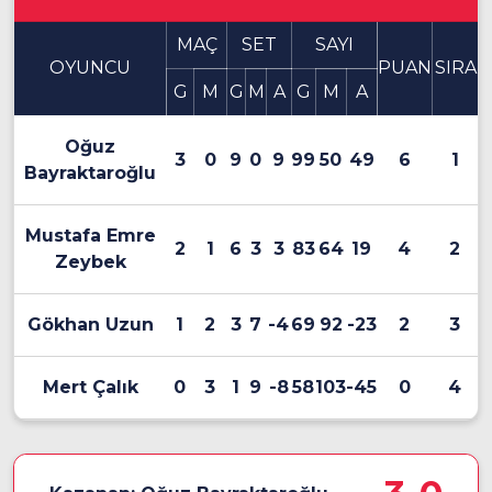
MAÇ
SET
SAYI
OYUNCU
PUAN
SIRA
G
M
G
M
A
G
M
A
Oğuz
3
0
9
0
9
99
50
49
6
1
Bayraktaroğlu
Mustafa Emre
2
1
6
3
3
83
64
19
4
2
Zeybek
Gökhan Uzun
1
2
3
7
-4
69
92
-23
2
3
Mert Çalık
0
3
1
9
-8
58
103
-45
0
4