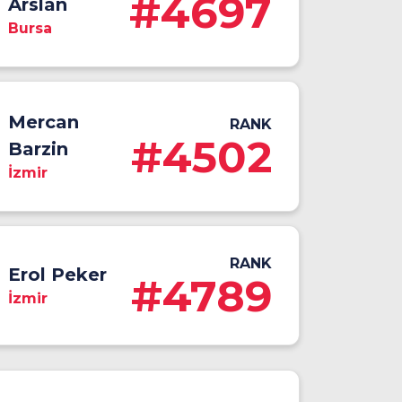
#4697
Arslan
Bursa
Mercan
RANK
#4502
Barzin
İzmir
RANK
Erol Peker
#4789
İzmir