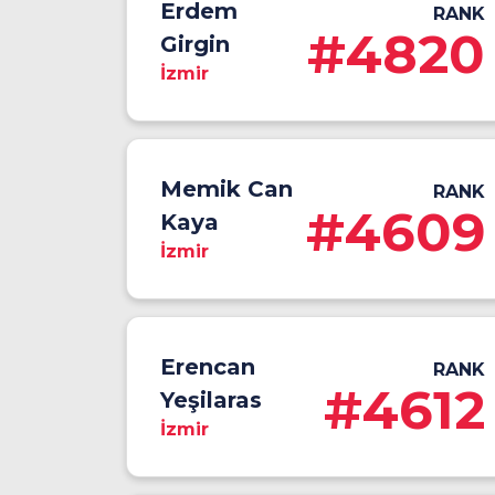
Erdem
RANK
#4820
Girgin
İzmir
Memik Can
RANK
#4609
Kaya
İzmir
Erencan
RANK
#4612
Yeşilaras
İzmir