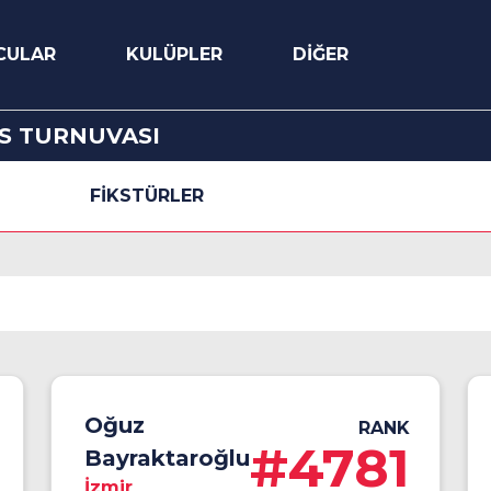
CULAR
KULÜPLER
DİĞER
HS TURNUVASI
FİKSTÜRLER
Oğuz
RANK
#4781
Bayraktaroğlu
İzmir