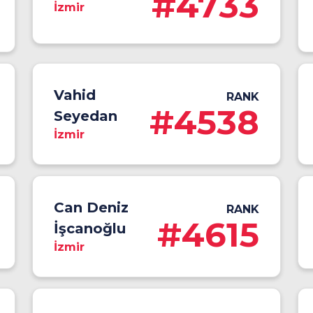
#4733
İzmir
Vahid
RANK
#4538
Seyedan
İzmir
Can Deniz
RANK
#4615
İşcanoğlu
İzmir