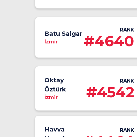
RANK
Batu Salgar
#4640
İzmir
Oktay
RANK
#4542
Öztürk
İzmir
Havva
RANK