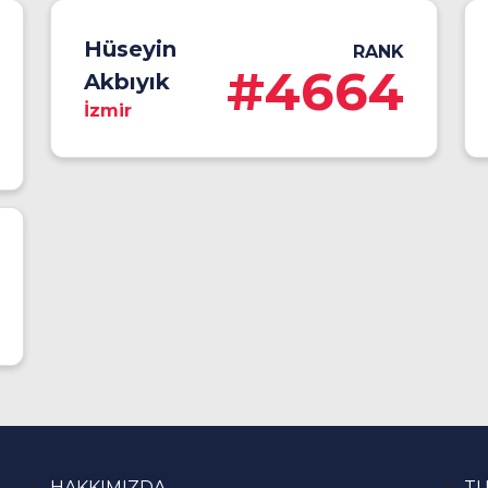
Hüseyin
RANK
#4664
Akbıyık
İzmir
HAKKIMIZDA
T