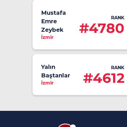
Mustafa
RANK
Emre
#4780
Zeybek
İzmir
Yalın
RANK
#4612
Baştanlar
İzmir