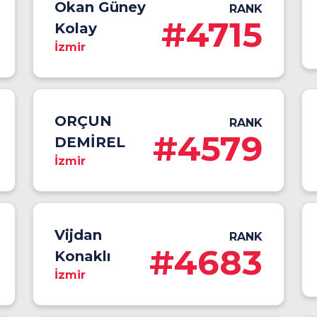
Okan Güney
RANK
#4715
Kolay
İzmir
ORÇUN
RANK
#4579
DEMİREL
İzmir
Vijdan
RANK
#4683
Konaklı
İzmir