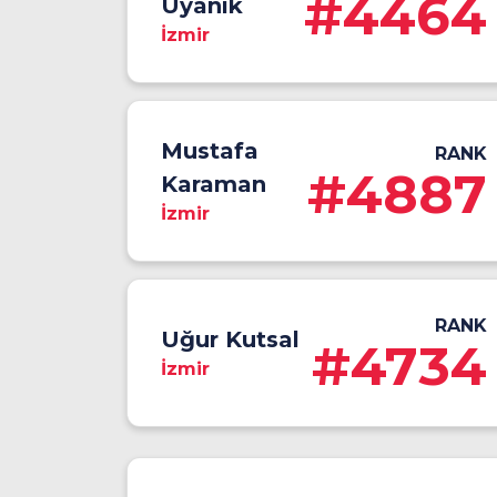
#4464
Uyanık
İzmir
Mustafa
RANK
#4887
Karaman
İzmir
RANK
Uğur Kutsal
#4734
İzmir