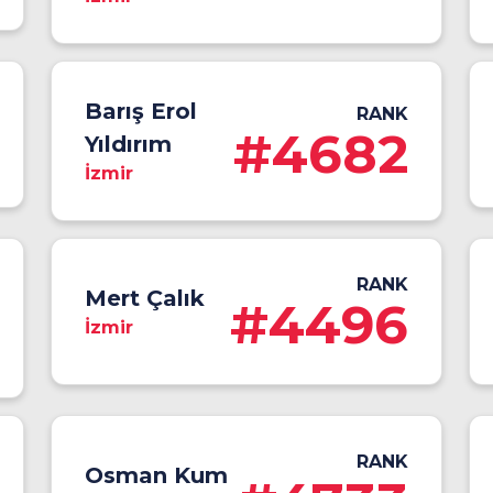
Barış Erol
RANK
#4682
Yıldırım
İzmir
RANK
Mert Çalık
#4496
İzmir
RANK
Osman Kum