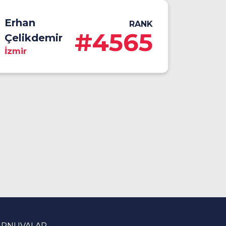
Erhan
RANK
#4565
Çelikdemir
İzmir
URNUVALAR