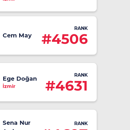
RANK
#4506
Cem May
RANK
Ege Doğan
#4631
İzmir
Sena Nur
RANK