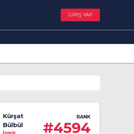
GİRİŞ YAP
Kürşat
RANK
#4594
Bülbül
İzmir