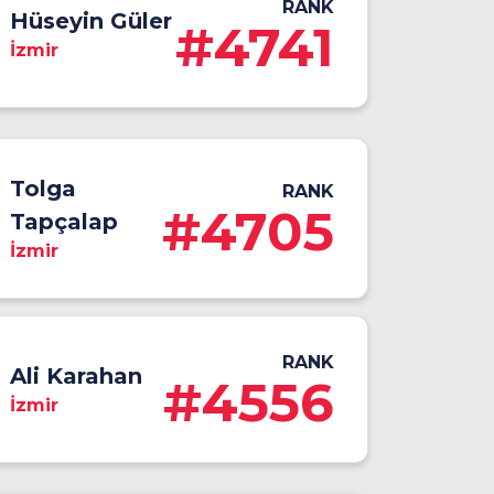
RANK
Hüseyin Güler
#4741
İzmir
Tolga
RANK
#4705
Tapçalap
İzmir
RANK
Ali Karahan
#4556
İzmir