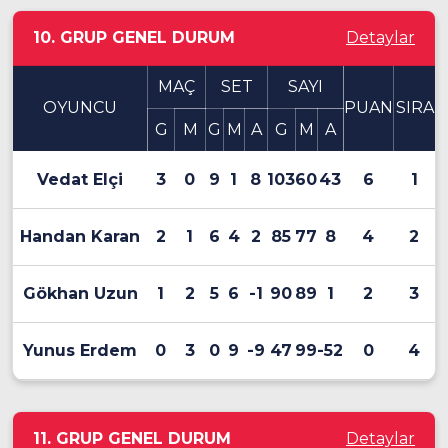
10. GRUP GENEL DURUM
Detaylar
MAÇ
SET
SAYI
OYUNCU
PUAN
SIRA
G
M
G
M
A
G
M
A
Vedat Elçi
3
0
9
1
8
103
60
43
6
1
Handan Karan
2
1
6
4
2
85
77
8
4
2
Gökhan Uzun
1
2
5
6
-1
90
89
1
2
3
Yunus Erdem
0
3
0
9
-9
47
99
-52
0
4
11. GRUP GENEL DURUM
Detaylar