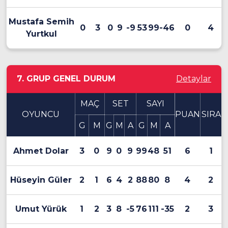
Mustafa Semih
0
3
0
9
-9
53
99
-46
0
4
Yurtkul
7. GRUP GENEL DURUM
Detaylar
MAÇ
SET
SAYI
OYUNCU
PUAN
SIRA
G
M
G
M
A
G
M
A
Ahmet Dolar
3
0
9
0
9
99
48
51
6
1
Hüseyin Güler
2
1
6
4
2
88
80
8
4
2
Umut Yürük
1
2
3
8
-5
76
111
-35
2
3