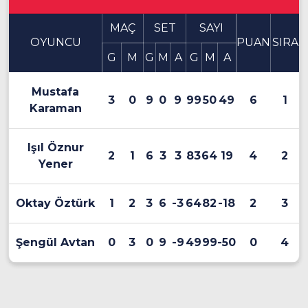
MAÇ
SET
SAYI
OYUNCU
PUAN
SIRA
G
M
G
M
A
G
M
A
Mustafa
3
0
9
0
9
99
50
49
6
1
Karaman
Işıl Öznur
2
1
6
3
3
83
64
19
4
2
Yener
Oktay Öztürk
1
2
3
6
-3
64
82
-18
2
3
Şengül Avtan
0
3
0
9
-9
49
99
-50
0
4