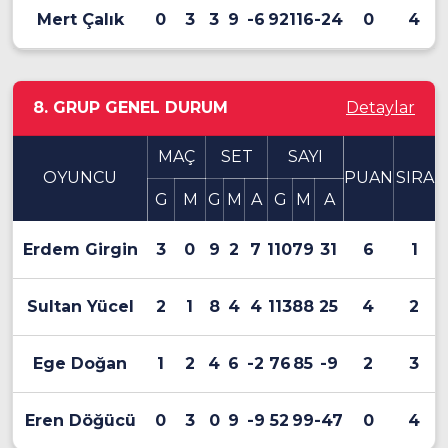
Mert Çalık
0
3
3
9
-6
92
116
-24
0
4
8. GRUP GENEL DURUM
Detaylar
MAÇ
SET
SAYI
OYUNCU
PUAN
SIRA
G
M
G
M
A
G
M
A
Erdem Girgin
3
0
9
2
7
110
79
31
6
1
Sultan Yücel
2
1
8
4
4
113
88
25
4
2
Ege Doğan
1
2
4
6
-2
76
85
-9
2
3
Eren Döğücü
0
3
0
9
-9
52
99
-47
0
4