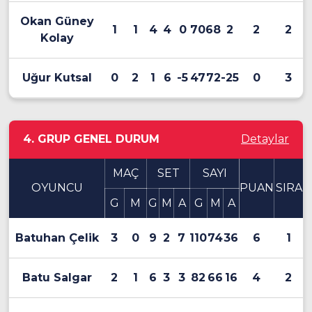
Okan Güney
1
1
4
4
0
70
68
2
2
2
Kolay
Uğur Kutsal
0
2
1
6
-5
47
72
-25
0
3
4. GRUP GENEL DURUM
Detaylar
MAÇ
SET
SAYI
OYUNCU
PUAN
SIRA
G
M
G
M
A
G
M
A
Batuhan Çelik
3
0
9
2
7
110
74
36
6
1
Batu Salgar
2
1
6
3
3
82
66
16
4
2