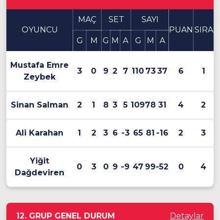
MAÇ
SET
SAYI
OYUNCU
PUAN
SIRA
G
M
G
M
A
G
M
A
Mustafa Emre
3
0
9
2
7
110
73
37
6
1
Zeybek
Sinan Salman
2
1
8
3
5
109
78
31
4
2
Ali Karahan
1
2
3
6
-3
65
81
-16
2
3
Yiğit
0
3
0
9
-9
47
99
-52
0
4
Dağdeviren
12. GRUP GENEL DURUM
Detaylar