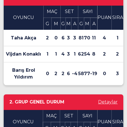
MAÇ
SET
SAYI
OYUNCU
PUAN
SIRA
G
M
G
M
A
G
M
A
Taha Akça
2
0
6
3
3
81
70
11
4
1
Vijdan Konaklı
1
1
4
3
1
62
54
8
2
2
Barış Erol
0
2
2
6
-4
58
77
-19
0
3
Yıldırım
2. GRUP GENEL DURUM
Detaylar
MAÇ
SET
SAYI
OYUNCU
PUAN
SIRA