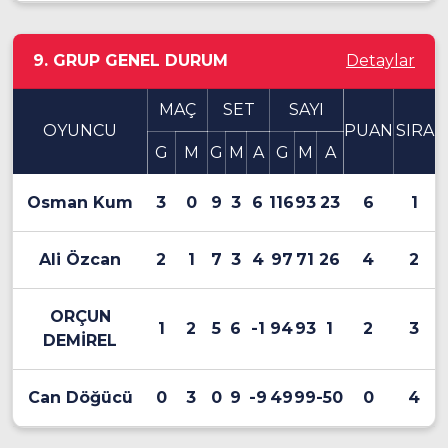
9. GRUP GENEL DURUM
Detaylar
MAÇ
SET
SAYI
OYUNCU
PUAN
SIRA
G
M
G
M
A
G
M
A
Osman Kum
3
0
9
3
6
116
93
23
6
1
Ali Özcan
2
1
7
3
4
97
71
26
4
2
ORÇUN
1
2
5
6
-1
94
93
1
2
3
DEMİREL
Can Döğücü
0
3
0
9
-9
49
99
-50
0
4