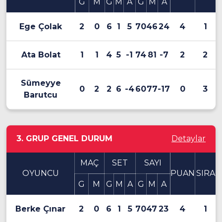
G
M
G
M
A
G
M
A
Ege Çolak
2
0
6
1
5
70
46
24
4
1
Ata Bolat
1
1
4
5
-1
74
81
-7
2
2
Sümeyye
0
2
2
6
-4
60
77
-17
0
3
Barutcu
3. GRUP GENEL DURUM
Detaylar
MAÇ
SET
SAYI
OYUNCU
PUAN
SIRA
G
M
G
M
A
G
M
A
Berke Çınar
2
0
6
1
5
70
47
23
4
1