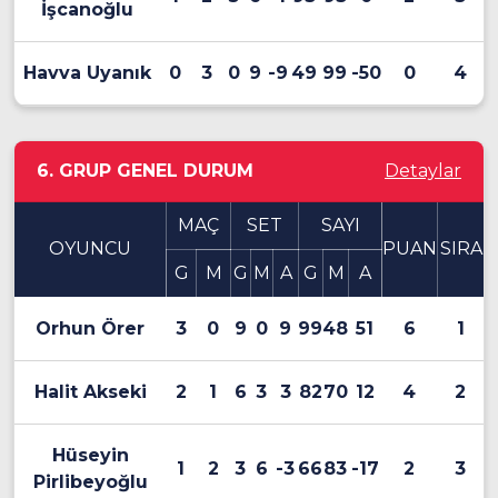
İşcanoğlu
Havva Uyanık
0
3
0
9
-9
49
99
-50
0
4
6. GRUP GENEL DURUM
Detaylar
MAÇ
SET
SAYI
OYUNCU
PUAN
SIRA
G
M
G
M
A
G
M
A
Orhun Örer
3
0
9
0
9
99
48
51
6
1
Halit Akseki
2
1
6
3
3
82
70
12
4
2
Hüseyin
1
2
3
6
-3
66
83
-17
2
3
Pirlibeyoğlu