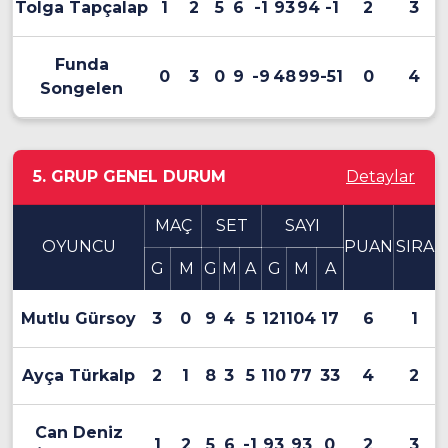
Tolga Tapçalap
1
2
5
6
-1
93
94
-1
2
3
Funda
0
3
0
9
-9
48
99
-51
0
4
Songelen
5. GRUP GENEL DURUM
Detaylar
MAÇ
SET
SAYI
OYUNCU
PUAN
SIRA
G
M
G
M
A
G
M
A
Mutlu Gürsoy
3
0
9
4
5
121
104
17
6
1
Ayça Türkalp
2
1
8
3
5
110
77
33
4
2
Can Deniz
1
2
5
6
-1
93
93
0
2
3