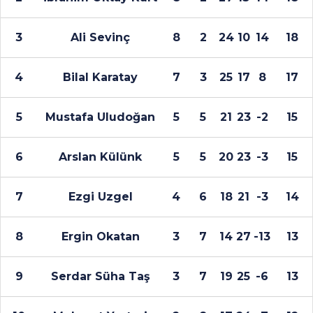
3
Ali Sevinç
8
2
24
10
14
18
4
Bilal Karatay
7
3
25
17
8
17
5
Mustafa Uludoğan
5
5
21
23
-2
15
6
Arslan Külünk
5
5
20
23
-3
15
7
Ezgi Uzgel
4
6
18
21
-3
14
8
Ergin Okatan
3
7
14
27
-13
13
9
Serdar Süha Taş
3
7
19
25
-6
13