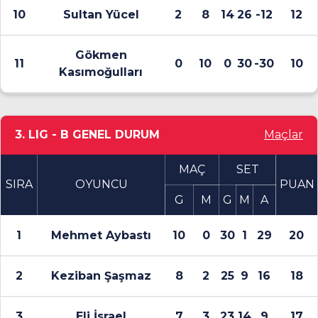
10
Sultan Yücel
2
8
14
26
-12
12
Gökmen
11
0
10
0
30
-30
10
Kasımoğulları
3. LIG - B GENEL DURUM
Maçlar
MAÇ
SET
SIRA
OYUNCU
PUAN
G
M
G
M
A
1
Mehmet Aybastı
10
0
30
1
29
20
2
Keziban Şaşmaz
8
2
25
9
16
18
3
Eli İsrael
7
3
23
14
9
17