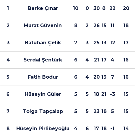
1
Berke Çınar
10
0
30
8
22
20
2
Murat Güvenin
8
2
26
15
11
18
3
Batuhan Çelik
7
3
25
13
12
17
4
Serdal Şentürk
6
4
21
17
4
16
5
Fatih Bodur
6
4
20
13
7
16
6
Hüseyin Güler
5
5
18
21
-3
15
7
Tolga Tapçalap
5
5
23
18
5
15
8
Hüseyin Pirlibeyoğlu
4
6
17
18
-1
14