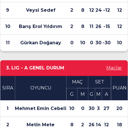
9
Veysi Sedef
2
8
12
24
-12
12
10
Barış Erol Yıldırım
2
8
11
26
-15
12
11
Gürkan Doğanay
0
10
0
30
-30
10
3. LIG - A GENEL DURUM
Maçlar
MAÇ
SET
SIRA
OYUNCU
PUAN
G
M
G
M
A
1
Mehmet Emin Cebeli
10
0
30
3
27
20
2
Metin Mete
8
2
26
14
12
18