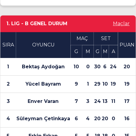
1. LIG - B GENEL DURUM
Maçlar
MAÇ
SET
SIRA
OYUNCU
PUAN
G
M
G
M
A
1
Bektaş Aydoğan
10
0
30
6
24
20
2
Yücel Bayram
9
1
29
10
19
19
3
Enver Varan
7
3
24
13
11
17
4
Süleyman Çetinkaya
6
4
20
20
0
16
5
Erkin Erkan
5
5
18
18
0
15