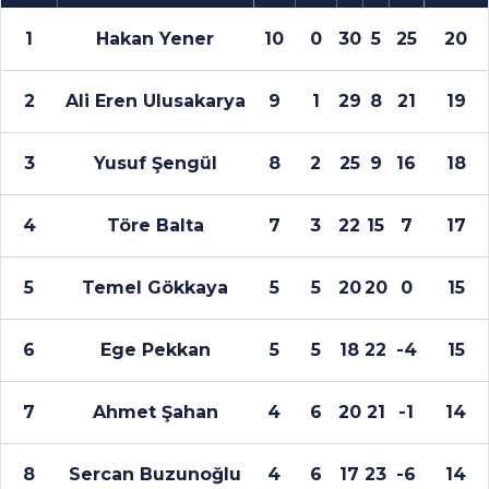
1
Hakan Yener
10
0
30
5
25
20
2
Ali Eren Ulusakarya
9
1
29
8
21
19
3
Yusuf Şengül
8
2
25
9
16
18
4
Töre Balta
7
3
22
15
7
17
5
Temel Gökkaya
5
5
20
20
0
15
6
Ege Pekkan
5
5
18
22
-4
15
7
Ahmet Şahan
4
6
20
21
-1
14
8
Sercan Buzunoğlu
4
6
17
23
-6
14