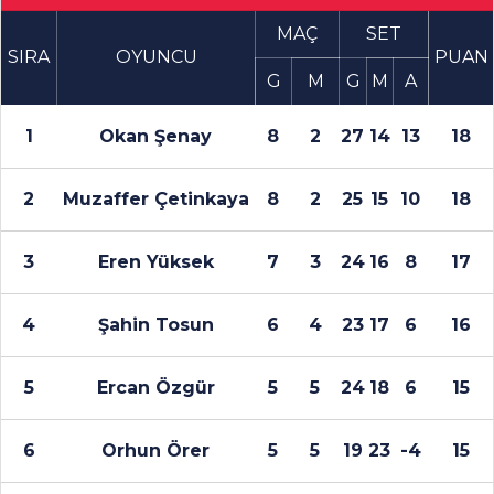
MAÇ
SET
SIRA
OYUNCU
PUAN
G
M
G
M
A
1
Okan Şenay
8
2
27
14
13
18
2
Muzaffer Çetinkaya
8
2
25
15
10
18
3
Eren Yüksek
7
3
24
16
8
17
4
Şahin Tosun
6
4
23
17
6
16
5
Ercan Özgür
5
5
24
18
6
15
6
Orhun Örer
5
5
19
23
-4
15