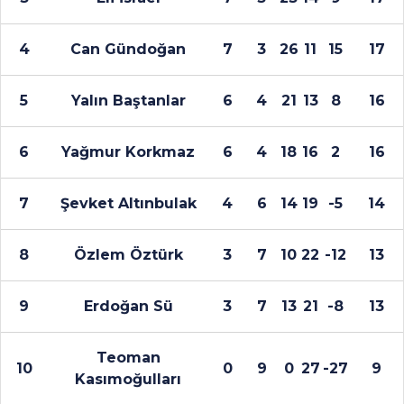
4
Can Gündoğan
7
3
26
11
15
17
5
Yalın Baştanlar
6
4
21
13
8
16
6
Yağmur Korkmaz
6
4
18
16
2
16
7
Şevket Altınbulak
4
6
14
19
-5
14
8
Özlem Öztürk
3
7
10
22
-12
13
9
Erdoğan Sü
3
7
13
21
-8
13
Teoman
10
0
9
0
27
-27
9
Kasımoğulları