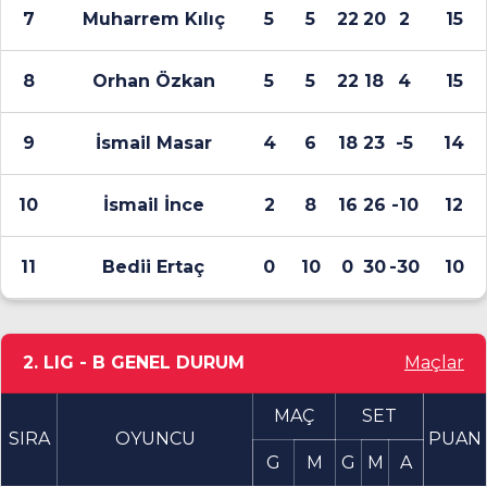
7
Muharrem Kılıç
5
5
22
20
2
15
8
Orhan Özkan
5
5
22
18
4
15
9
İsmail Masar
4
6
18
23
-5
14
10
İsmail İnce
2
8
16
26
-10
12
11
Bedii Ertaç
0
10
0
30
-30
10
2. LIG - B GENEL DURUM
Maçlar
MAÇ
SET
SIRA
OYUNCU
PUAN
G
M
G
M
A