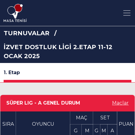
TURNUVALAR
İZVET DOSTLUK LİGİ 2.ETAP 11-12
OCAK 2025
1. Etap
SÜPER LIG - A GENEL DURUM
Maçlar
MAÇ
SET
SIRA
OYUNCU
PUAN
G
M
G
M
A