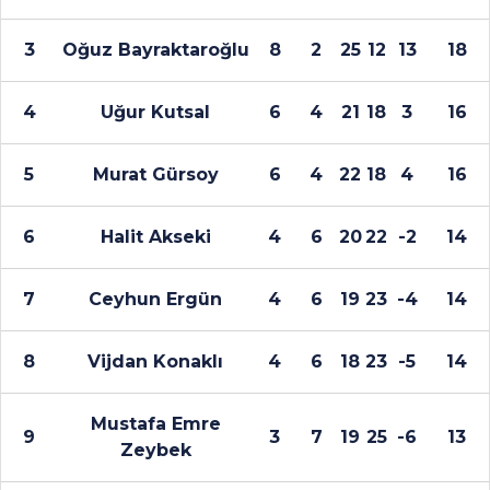
3
Oğuz Bayraktaroğlu
8
2
25
12
13
18
4
Uğur Kutsal
6
4
21
18
3
16
5
Murat Gürsoy
6
4
22
18
4
16
6
Halit Akseki
4
6
20
22
-2
14
7
Ceyhun Ergün
4
6
19
23
-4
14
8
Vijdan Konaklı
4
6
18
23
-5
14
Mustafa Emre
9
3
7
19
25
-6
13
Zeybek