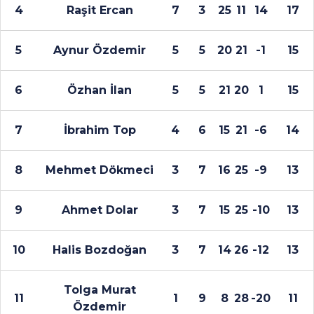
4
Raşit Ercan
7
3
25
11
14
17
5
Aynur Özdemir
5
5
20
21
-1
15
6
Özhan İlan
5
5
21
20
1
15
7
İbrahim Top
4
6
15
21
-6
14
8
Mehmet Dökmeci
3
7
16
25
-9
13
9
Ahmet Dolar
3
7
15
25
-10
13
10
Halis Bozdoğan
3
7
14
26
-12
13
Tolga Murat
11
1
9
8
28
-20
11
Özdemir