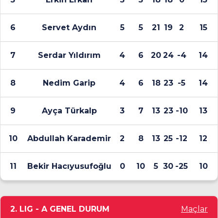
6
Servet Aydın
5
5
21
19
2
15
7
Serdar Yıldırım
4
6
20
24
-4
14
8
Nedim Garip
4
6
18
23
-5
14
9
Ayça Türkalp
3
7
13
23
-10
13
10
Abdullah Karademir
2
8
13
25
-12
12
11
Bekir Hacıyusufoğlu
0
10
5
30
-25
10
2. LIG - A GENEL DURUM
Maçlar