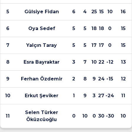
5
Gülsiye Fidan
6
4
25
15
10
16
6
Oya Sedef
5
5
18
18
0
15
7
Yalçın Taray
5
5
17
17
0
15
8
Esra Bayraktar
3
7
10
22
-12
13
9
Ferhan Özdemir
2
8
9
24
-15
12
10
Erkut Şeviker
1
9
3
27
-24
11
Selen Türker
11
0
10
0
30
-30
10
Öküzcüoğlu