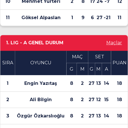
10
Mehmet Yurteri
2
8
17
24
-7
12
11
Göksel Alpaslan
1
9
6
27
-21
11
1. LIG - A GENEL DURUM
Maçlar
MAÇ
SET
SIRA
OYUNCU
PUAN
G
M
G
M
A
1
Engin Yazıtaş
8
2
27
13
14
18
2
Ali Bilgin
8
2
27
12
15
18
3
Özgür Özkarslıoğlu
8
2
27
13
14
18