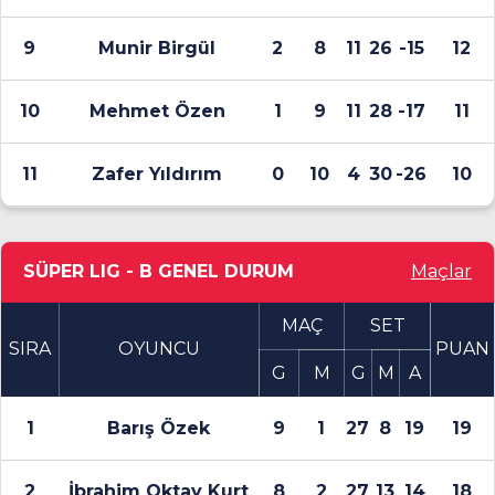
9
Munir Birgül
2
8
11
26
-15
12
10
Mehmet Özen
1
9
11
28
-17
11
11
Zafer Yıldırım
0
10
4
30
-26
10
SÜPER LIG - B GENEL DURUM
Maçlar
MAÇ
SET
SIRA
OYUNCU
PUAN
G
M
G
M
A
1
Barış Özek
9
1
27
8
19
19
2
İbrahim Oktay Kurt
8
2
27
13
14
18