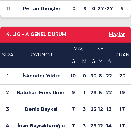
11
Perran Gençler
0
9
0
27
-27
9
4. LIG - A GENEL DURUM
Maçlar
MAÇ
SET
SIRA
OYUNCU
PUAN
G
M
G
M
A
1
İskender Yıldız
10
0
30
8
22
20
2
Batuhan Enes Ünen
9
1
28
6
22
19
3
Deniz Baykal
7
3
25
12
13
17
4
İnan Bayraktaroğlu
7
3
26
12
14
17